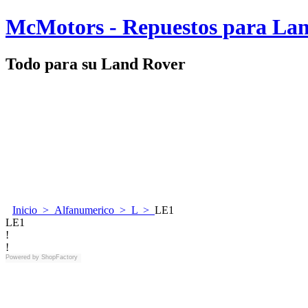
McMotors - Repuestos para La
Todo para su Land Rover
Inicio
>
Alfanumerico
>
L
>
LE1
LE1
!
!
Powered by
ShopFactory