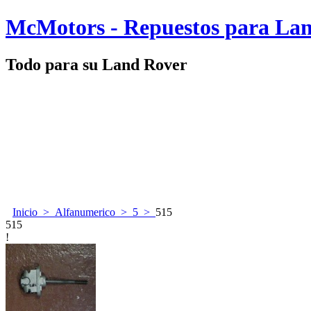
McMotors - Repuestos para La
Todo para su Land Rover
Inicio
>
Alfanumerico
>
5
>
515
515
!